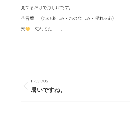
見てるだけで涼しげです。
花言葉 （恋の楽しみ・恋の悲しみ・揺れる心）
恋
忘れてた……..
Post
PREVIOUS
navigation
Previous
暑いですね。
post:
HOME