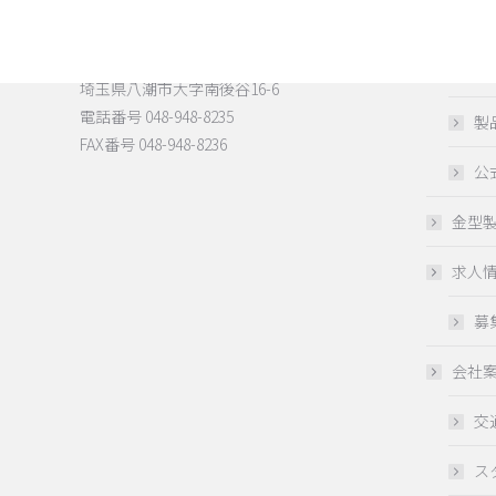
高精度
〒340-0831
金型
埼玉県八潮市大字南後谷16-6
電話番号 048-948-8235
製
FAX番号 048-948-8236
公
金型
求人
募
会社
交
ス