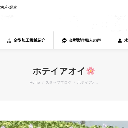
東京/足立
金型加工機械紹介
金型製作職人の声
求
金型加工機械紹介
金型製作職人の声
ホテイアオイ
You are here:
Home
スタッフブログ
ホテイアオ…