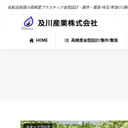
化粧品容器の高精度プラスチック金型設計・製作・製造-埼玉/草加/八潮/
HOME
高精度金型設計/製作/製造
HOME
高精度金型設計/製作/製造
スタッフブログ