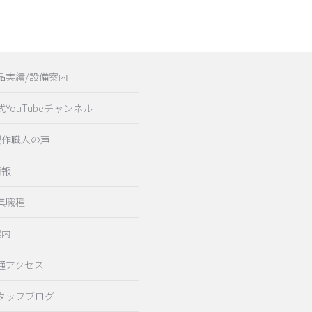
金型設計/製作/製造
加工機械紹介
品実績/設備案内
式YouTubeチャンネル
製作職人の声
情報
集職種
案内
通アクセス
タッフブログ